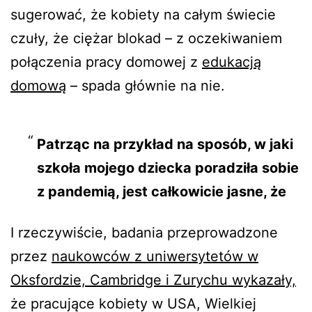
sugerować, że kobiety na całym świecie
czuły, że ciężar blokad – z oczekiwaniem
połączenia pracy domowej z
edukacją
domową
– spada głównie na nie.
Patrząc na przykład na sposób, w jaki
szkoła mojego dziecka poradziła sobie
z pandemią, jest całkowicie jasne, że
zakładali, że matki po prostu
I rzeczywiście, badania przeprowadzone
przestaną pracować i przejmą
przez
naukowców z uniwersytetów w
nauczanie. Wysłano mi całodniowe
Oksfordzie, Cambridge i Zurychu wykazały,
materiały do nauki obejmujące 8
że pracujące kobiety w USA, Wielkiej
godzin każdego dnia, z oczekiwaniem,