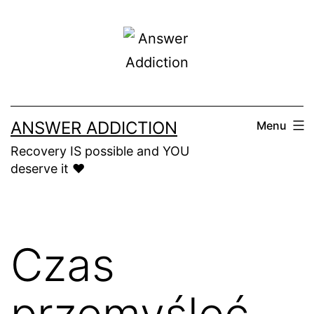
Skip
to
content
ANSWER ADDICTION
Menu
Recovery IS possible and YOU
deserve it ❤️
Czas
przemyśleć