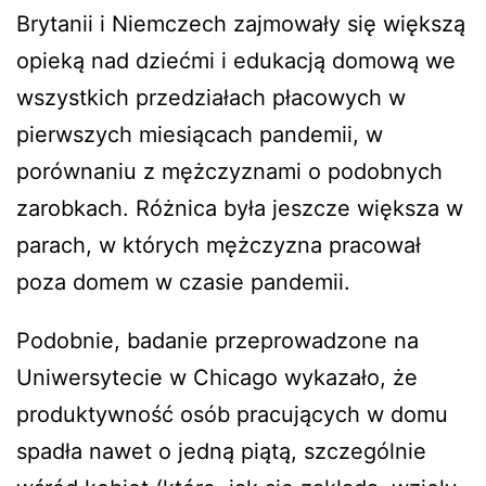
Brytanii i Niemczech zajmowały się większą
że je dostarczę.
opieką nad dziećmi i edukacją domową we
pic.twitter.com/6SqGOuYMsh
wszystkich przedziałach płacowych w
— Jedidajah Otte (@JedySays)
9 maja
pierwszych miesiącach pandemii, w
2021
porównaniu z mężczyznami o podobnych
zarobkach. Różnica była jeszcze większa w
parach, w których mężczyzna pracował
poza domem w czasie pandemii.
Podobnie, badanie przeprowadzone na
Uniwersytecie w Chicago wykazało, że
produktywność osób pracujących w domu
spadła nawet o jedną piątą, szczególnie