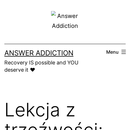
Skip
to
content
ANSWER ADDICTION
Menu
Recovery IS possible and YOU
deserve it ❤️
Lekcja z
trzeźwości: