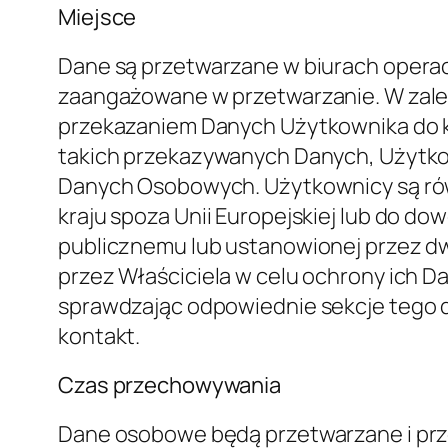
Cele przetwarzania
Dane dotyczące Użytkownika są gromadz
następujących celach: Zarządzanie wspa
uwierzytelnianie, Optymalizacja i dystr
kontaktami oraz wysyłanie wiadomości
przetwarzania oraz na temat konkret
sekcjach tego dokumentu.
Szczegółowe informacje n
Dane osobowe są gromadzone w następu
Analytics