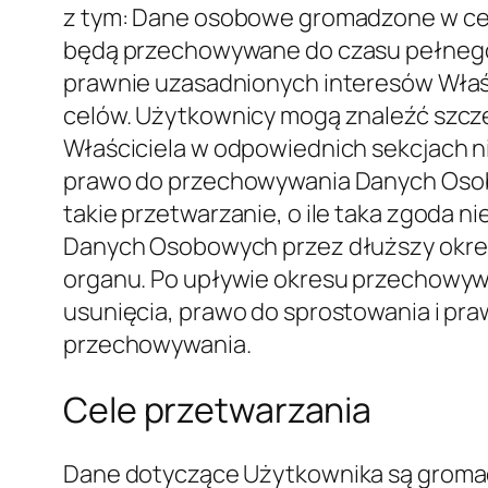
Usługi zawarte w tej sekcji umożliwiaj
do śledzenia zachowań Użytkowników.
Google Analytics (Google Inc.)
Google Analytics to usługa analizy int
dane do śledzenia i badania korzystania
ich innym usługom Google. Google może 
sieci reklamowej. Gromadzone dane osob
Polityka prywatności
–
Rezygnacja
.
Śledzenie konwersji reklam na Facebooku (Face
Śledzenie konwersji reklam na Facebook
reklamowej Facebook z działaniami wyk
użytkowania. Miejsce przetwarzania: S