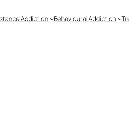
stance Addiction
Behavioural Addiction
Tr
ści