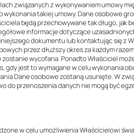
ą Właścicielowi monitorowanie i analizowanie 
ernetowej świadczona przez Google Inc. ("Goo
 z tej aplikacji, do przygotowywania raportów
wykorzystywać zebrane dane do kontekstualiz
owe: Pliki cookie i dane dotyczące użytkowa
book, Inc.)
u to usługa analityczna świadczona przez Face
onywanymi w tej Aplikacji. Gromadzone dane o
tany Zjednoczone –
Polityka prywatności
.