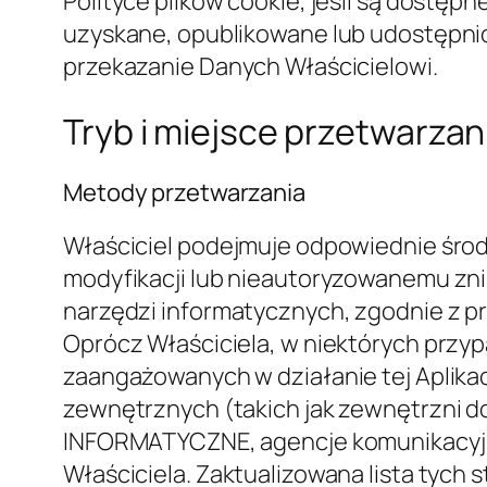
uzasadnionych interesów realizowanych
pomoże wyjaśnić konkretną podstawę pr
Danych Osobowych jest wymogiem ust
Miejsce
Dane są przetwarzane w biurach operacy
zaangażowane w przetwarzanie. W zależ
przekazaniem Danych Użytkownika do kra
takich przekazywanych Danych, Użytko
Danych Osobowych. Użytkownicy są rów
kraju spoza Unii Europejskiej lub do 
publicznemu lub ustanowionej przez dwa
przez Właściciela w celu ochrony ich D
sprawdzając odpowiednie sekcje tego do