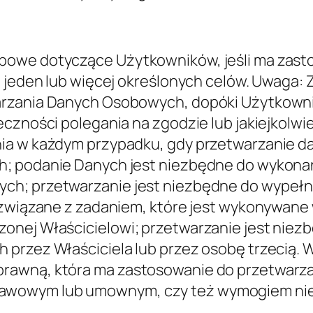
chowywane tak długo, jak wymaga tego cel, 
lach związanych z wykonywaniem umowy mię
 wykonania takiej umowy. Dane osobowe gro
ciela będą przechowywane tak długo, jak będ
egółowe informacje dotyczące uzasadnionych
niejszego dokumentu lub kontaktując się z W
wych przez dłuższy okres za każdym razem,
 nie zostanie wycofana. Ponadto Właściciel m
, gdy jest to wymagane w celu wykonania ob
ania Dane osobowe zostaną usunięte. W zwią
rawo do przenoszenia danych nie mogą być eg