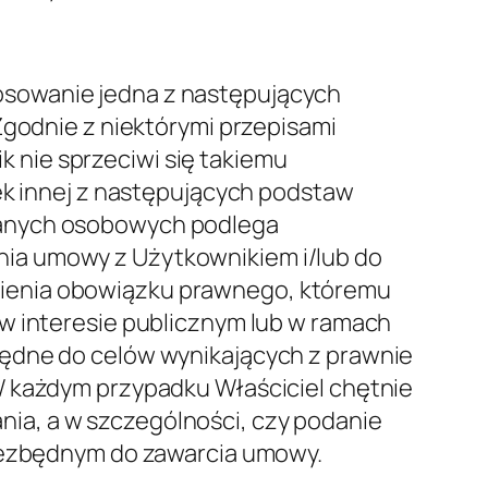
dla których zostały zebrane. W związku
dzy Właścicielem a Użytkownikiem
madzone w celach wynikających z
zie to konieczne do realizacji takich
 interesów realizowanych przez
łaścicielem. Właściciel może mieć
 gdy Użytkownik wyraził zgodę na
oże być zobowiązany do przechowywania
owiązku prawnego lub na polecenie
zku z tym prawo dostępu, prawo do
zekwowane po upływie okresu