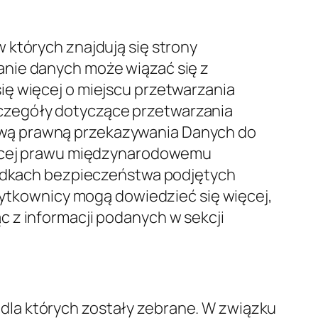
dczenia usług, a także w
wnikiem, Rejestracja i
zewnętrznych, Analityka i Zarządzanie
we informacje na temat takich celów
 każdego celu w odpowiednich
h Osobowych
usług: