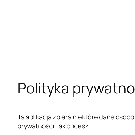
Danych bez konsekwencji dla dostępnośc
Osobowe są obowiązkowe, mogą skontakt
narzędzi śledzących – przez tę Aplikacj
świadczenia Usługi wymaganej przez Uż
Polityce plików cookie, jeśli są dostę
uzyskane, opublikowane lub udostępnion
przekazanie Danych Właścicielowi.
Tryb i miejsce przetwarza
Metody przetwarzania
Właściciel podejmuje odpowiednie śro
modyfikacji lub nieautoryzowanemu zni
narzędzi informatycznych, zgodnie z pr
Oprócz Właściciela, w niektórych przy