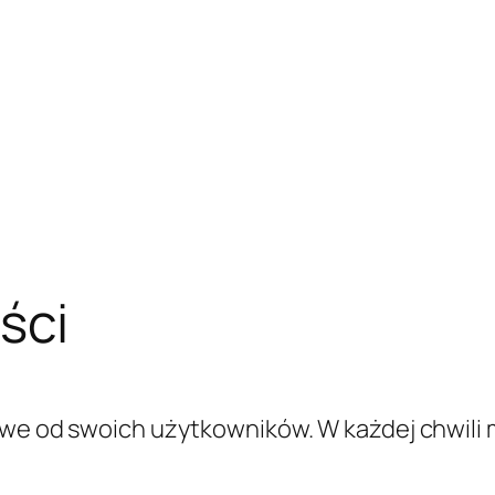
i lub funkcjonowania Usługi. Użytkownicy, k
ować się z Właścicielem. Jakiekolwiek wykor
ę lub przez właścicieli usług stron trzecich u
ytkownika, oprócz wszelkich innych celów o
pne. Użytkownicy są odpowiedzialni za wszelk
e za pośrednictwem tej Aplikacji i potwierdza
nia Danych
dki bezpieczeństwa, aby zapobiec nieautory
szczeniu Danych. Przetwarzanie danych odbyw
ocedurami organizacyjnymi i trybami ściśle z
padkach Dane mogą być dostępne dla niektór