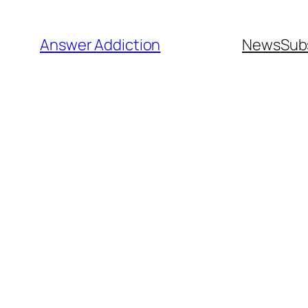
Przejdź
do
Answer Addiction
News
Sub
treści
Polityka prywatno