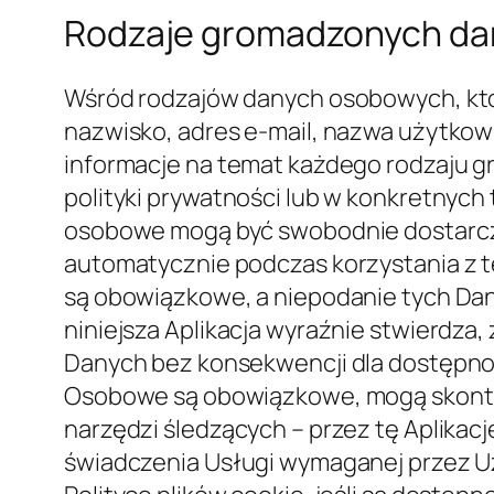
zaangażowanych w działanie tej Aplikac
zewnętrznych (takich jak zewnętrzni d
INFORMATYCZNE, agencje komunikacyjne
Właściciela. Zaktualizowana lista tyc
Podstawa prawna przetwarzania
Właściciel może przetwarzać Dane Oso
sytuacji: Użytkownicy wyrazili zgodę n
Właściciel może mieć prawo do przetwa
przetwarzaniu ("rezygnacja"), bez koni
prawnych. Nie ma to jednak zastosowa
europejskiemu prawu o ochronie danyc
jakichkolwiek zobowiązań przedumowny
podlega Właściciel; przetwarzanie jest
wykonywania władzy publicznej powierz