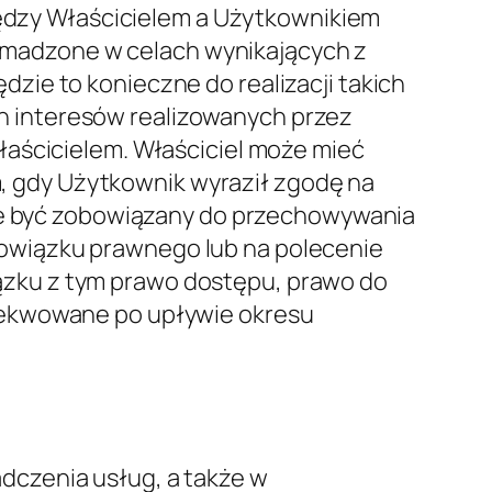
ruchu w sieci i mogą być wykorzystywane
gle"). Google wykorzystuje zebrane
 dotyczących jej działań i udostępniania
acji i personalizacji reklam własnej
nia. Miejsce przetwarzania: USA –
book, Inc., która łączy dane z sieci
sobowe: Pliki cookie i dane dotyczące