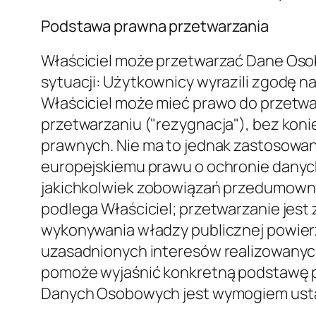
kontakt.
Czas przechowywania
Dane osobowe będą przetwarzane i prze
z tym: Dane osobowe gromadzone w ce
będą przechowywane do czasu pełnego
prawnie uzasadnionych interesów Właści
celów. Użytkownicy mogą znaleźć szcz
Właściciela w odpowiednich sekcjach ni
prawo do przechowywania Danych Osobo
takie przetwarzanie, o ile taka zgoda
Danych Osobowych przez dłuższy okres
organu. Po upływie okresu przechowyw
usunięcia, prawo do sprostowania i p
przechowywania.