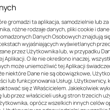
ji (administracja, sprzedaż, marketing, prawo
ostawcy usług technicznych, przewoźnicy poc
) wyznaczone, w razie potrzeby, jako Podmi
h stron może być wymagana od Właściciela w 
bowe dotyczące Użytkowników, jeśli ma zast
a jeden lub więcej określonych celów. Uwaga: 
rzania Danych Osobowych, dopóki Użytkownik
eczności polegania na zgodzie lub jakiejkolw
nia w każdym przypadku, gdy przetwarzanie 
h; podanie Danych jest niezbędne do wykona
ch; przetwarzanie jest niezbędne do wypeł
 związane z zadaniem, które jest wykonywane
onej Właścicielowi; przetwarzanie jest niez