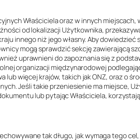
one w celu umożliwienia Właścicielowi świa
rciem i prośbami o kontakt, Kontakt z Użytko
ybucja ruchu, Wyświetlanie treści z platform 
. Użytkownicy mogą znaleźć dalsze szczegóło
nych Danych osobowych wykorzystywanych do
a temat przetwarzania Danyc
jących celach i przy użyciu następujących 