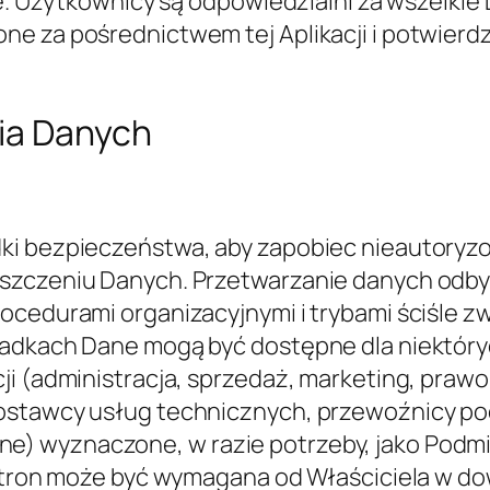
 przez Właściciela lub przez osobę trzecią. 
awną, która ma zastosowanie do przetwarzan
awowym lub umownym, czy też wymogiem ni
jnych Właściciela oraz w innych miejscach, w
ności od lokalizacji Użytkownika, przekazyw
ju innego niż jego własny. Aby dowiedzieć s
wnicy mogą sprawdzić sekcję zawierającą sz
nież uprawnieni do zapoznania się z podst
dowolnej organizacji międzynarodowej podleg
 lub więcej krajów, takich jak ONZ, oraz o 
anych. Jeśli takie przeniesienie ma miejsce, 
kumentu lub pytając Właściciela, korzystając