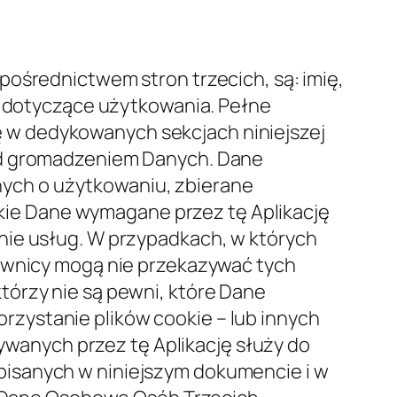
, administracja systemem) lub stron
zty, dostawcy hostingu, firmy
oty przetwarzające dane przez
dowolnym momencie.
osowanie jedna z następujących
Zgodnie z niektórymi przepisami
 nie sprzeciwi się takiemu
iek innej z następujących podstaw
danych osobowych podlega
nia umowy z Użytkownikiem i/lub do
nienia obowiązku prawnego, któremu
 w interesie publicznym lub w ramach
będne do celów wynikających z prawnie