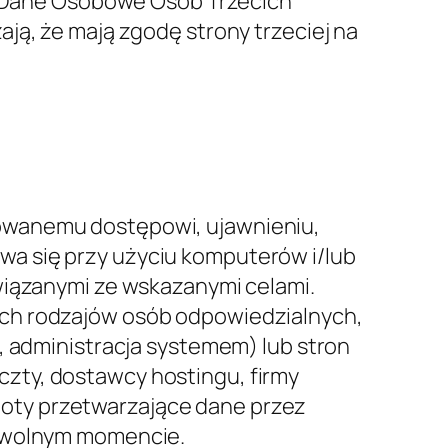
W każdym przypadku Właściciel chętnie
ia, a w szczególności, czy podanie
ezbędnym do zawarcia umowy.
 których znajdują się strony
anie danych może wiązać się z
ię więcej o miejscu przetwarzania
czegóły dotyczące przetwarzania
awą prawną przekazywania Danych do
ającej prawu międzynarodowemu
środkach bezpieczeństwa podjętych
Użytkownicy mogą dowiedzieć się więcej,
 z informacji podanych w sekcji