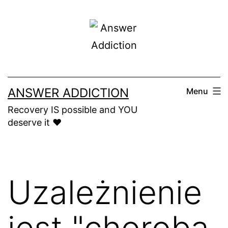
Skip
to
content
ANSWER ADDICTION
Menu
Recovery IS possible and YOU
deserve it ❤️
Uzależnienie
jest "chorobą