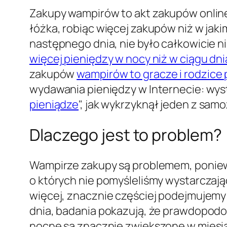
Zakupy wampirów
to akt zakupów online
łóżka, robiąc więcej zakupów niż w jak
następnego dnia, nie było całkowicie n
więcej pieniędzy w nocy niż w ciągu dni
zakupów
wampirów to gracze i rodzice
wydawania pieniędzy w Internecie: wystar
pieniądze
", jak wykrzyknął jeden z sa
Dlaczego jest to problem?
Wampirze zakupy są problemem, poniewa
o których nie pomyśleliśmy wystarczaj
więcej, znacznie częściej podejmujemy 
dnia, badania pokazują, że prawdopod
nocne są znacznie zwiększone w miesi