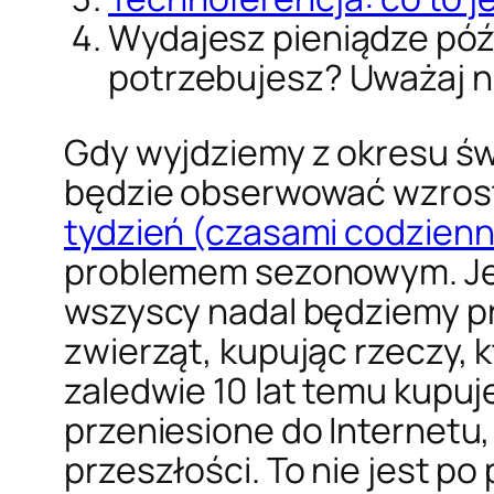
Wydajesz pieniądze póź
potrzebujesz? Uważaj n
Gdy wyjdziemy z okresu św
będzie obserwować wzrost
tydzień (czasami codzienni
problemem sezonowym. Jeśl
wszyscy nadal będziemy prz
zwierząt, kupując rzeczy,
zaledwie 10 lat temu kupuj
przeniesione do Internetu,
przeszłości. To nie jest p