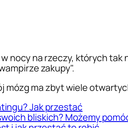
w nocy na rzeczy, których tak 
wampirze zakupy".
j mózg ma zbyt wiele otwartyc
tingu? Jak przestać
swoich bliskich? Możemy pomó
t i jak przestać to robić.