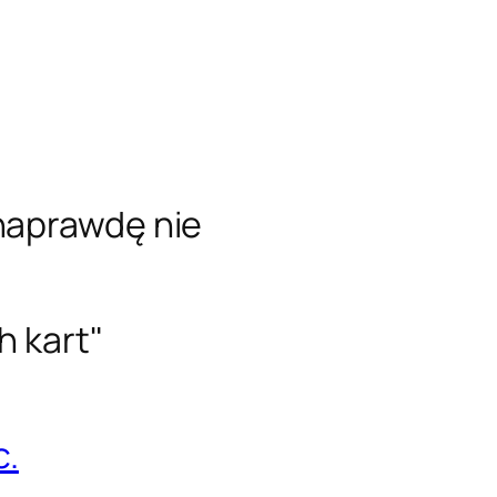
naprawdę nie
h kart"
c.