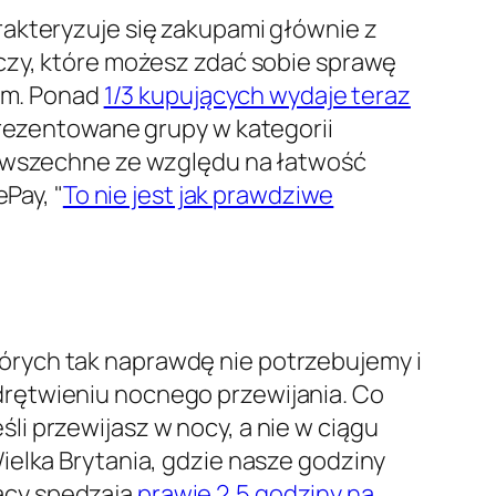
rakteryzuje się zakupami głównie z
eczy, które możesz zdać sobie sprawę
sam. Ponad
1/3 kupujących wydaje teraz
prezentowane grupy w kategorii
 powszechne ze względu na łatwość
Pay, "
To nie jest jak prawdziwe
órych tak naprawdę nie potrzebujemy i
drętwieniu nocnego przewijania. Co
i przewijasz w nocy, a nie w ciągu
 Wielka Brytania, gdzie nasze godziny
ący spędzają
prawie 2,5 godziny na