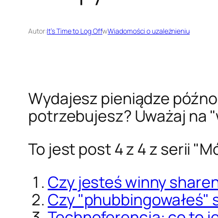
Autor:
It’s Time to Log Off
w
Wiadomości o uzależnieniu
Wydajesz pieniądze późno 
potrzebujesz? Uważaj na "
To jest post 4 z 4 z serii
"Mó
Czy jesteś winny sharen
Czy "phubbingowałeś" 
Technoferencja: co to jes