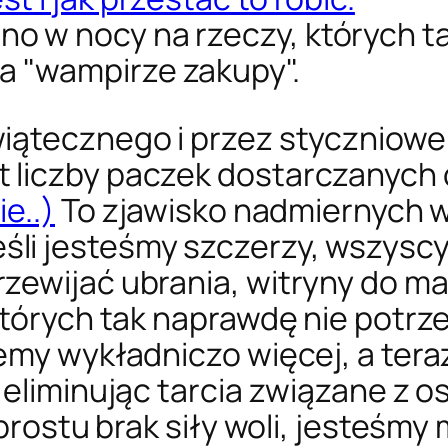
no w nocy na rzeczy, których t
a "wampirze zakupy".
iątecznego i przez styczniowe
 liczby paczek dostarczanych 
e..)
To zjawisko nadmiernych w
i jesteśmy szczerzy, wszyscy 
ewijać ubrania, witryny do maj
 których tak naprawdę nie potr
emy wykładniczo więcej, a tera
 eliminując tarcia związane z 
o prostu brak siły woli, jesteś