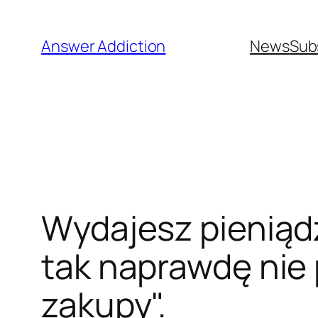
Przejdź
do
Answer Addiction
News
Sub
treści
Wydajesz pieniąd
tak naprawdę nie
zakupy".