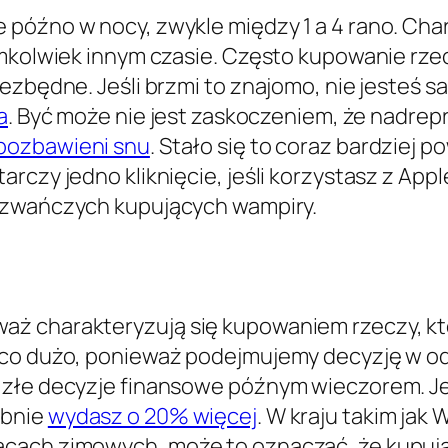
 późno w nocy, zwykle między 1 a 4 rano. Cha
imkolwiek innym czasie. Często kupowanie rz
iezbędne. Jeśli brzmi to znajomo, nie jesteś 
a
. Być może nie jest zaskoczeniem, że nadre
 pozbawieni snu
. Stało się to coraz bardziej
czy jedno kliknięcie, jeśli korzystasz z Apple
mozwańczych kupujących wampiry.
ż charakteryzują się kupowaniem rzeczy, kt
ąco dużo, ponieważ podejmujemy decyzję w o
złe decyzje finansowe późnym wieczorem. Jeśl
obnie
wydasz o 20% więcej
. W kraju takim jak
ącach zimowych, może to oznaczać, że kupuj