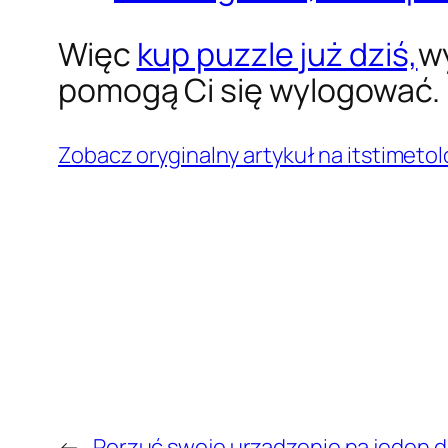
Więc
kup puzzle już dziś,
wy
pomogą Ci się wylogować.
Zobacz oryginalny artykuł na itstimeto
←
Porzuć swoje urządzenie na jeden d