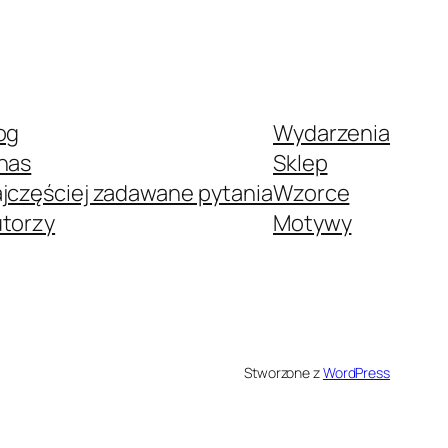
og
Wydarzenia
nas
Sklep
jczęściej zadawane pytania
Wzorce
torzy
Motywy
Stworzone z
WordPress