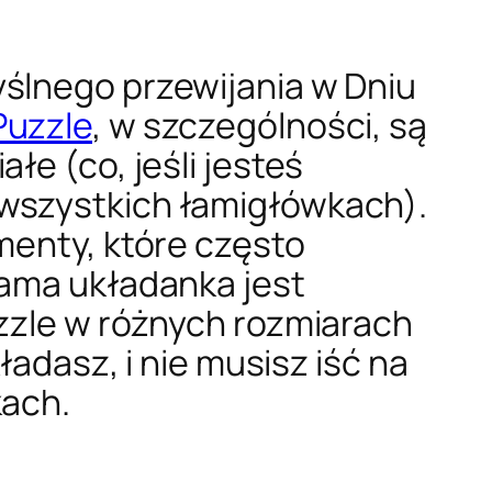
ślnego przewijania w Dniu
Puzzle
, w szczególności, są
łe (co, jeśli jesteś
 wszystkich łamigłówkach).
menty, które często
sama układanka jest
uzzle w różnych rozmiarach
ładasz, i nie musisz iść na
kach.