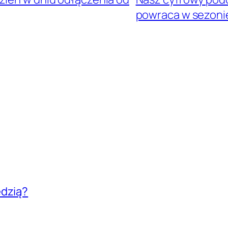
powraca w sezoni
edzią?