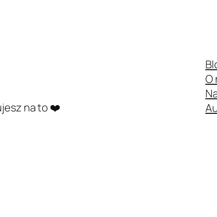
Bl
O 
Na
jesz na to ❤️
Au