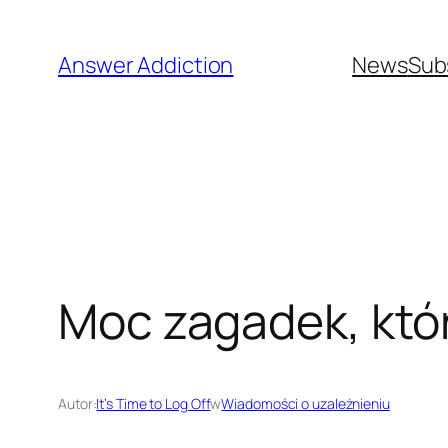
Przejdź
do
Answer Addiction
News
Sub
treści
Moc zagadek, któ
Autor:
It’s Time to Log Off
w
Wiadomości o uzależnieniu