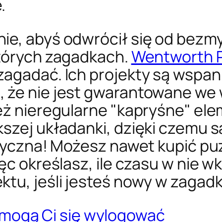
.
ie, abyś odwrócił się od bezmy
których zagadkach.
Wentworth 
agadać. Ich projekty są wspania
 że nie jest gwarantowane we
eż nieregularne "kapryśne" ele
kszej układanki, dzięki czemu 
etyczna! Możesz nawet kupić p
ęc określasz, ile czasu w nie wk
ktu, jeśli jesteś nowy w zagad