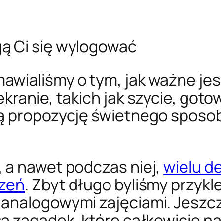
ą Ci się wylogować
wialiśmy o tym, jak ważne jest
kranie, takich jak szycie, goto
ną propozycję świetnego sposo
 a nawet podczas niej,
wielu de
dzeń
. Zbyt długo byliśmy przykle
analogowymi zajęciami. Jeszc
ła zagadek, które całkowicie n