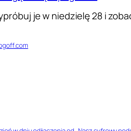
próbuj je w niedzielę 28 i zob
logoff.com
zień w dniu odłączenia od
Nasz cyfrowy podc