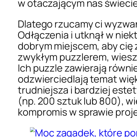
w otaczającym nas świecie
Dlatego rzucamy ci wyzwan
Odłączenia i utknął w nie
dobrym miejscem, aby cię z
zwykłym puzzlerem, wiesz,
Ich puzzle zawierają równi
odzwierciedlają temat wię
trudniejsza i bardziej est
(np. 200 sztuk lub 800), wi
kompromis w sprawie proje