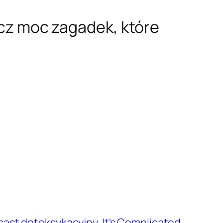
acz moc zagadek, które
ast detoksykacyjny, It's Complicated,