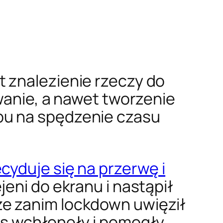
 znalezienie rzeczy do
wanie, a nawet tworzenie
bu na spędzenie czasu
cyduje się na przerwę i
jeni do ekranu i nastąpił
ze zanim lockdown uwięził
as wchłonęły i pomogły