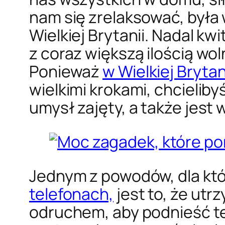
nam się zrelaksować, była
Wielkiej Brytanii. Nadal k
z coraz większą ilością wo
Ponieważ
w Wielkiej Bryta
wielkimi krokami, chcielib
umysł zajęty, a także jest
Jednym z powodów, dla któ
telefonach,
jest to, że utr
odruchem, aby podnieść te