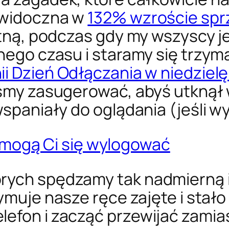
 widoczna w
132% wzroście spr
witną, podczas gdy my wszyscy
lnego czasu i staramy się trzym
nii Dzień Odłączania w niedziel
yśmy zasugerować, abyś utknął 
 wspaniały do oglądania (jeśli 
rych spędzamy tak nadmierną 
zymuje nasze ręce zajęte i sta
lefon i zacząć przewijać zamia