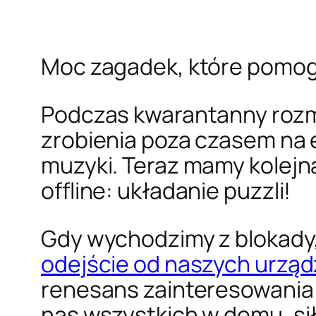
Moc zagadek, które pomog
Podczas kwarantanny rozma
zrobienia poza czasem na e
muzyki. Teraz mamy kolej
offline: układanie puzzli!
Gdy wychodzimy z blokady,
odejście od naszych urzą
renesans zainteresowania 
nas wszystkich w domu, si