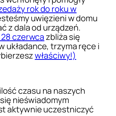
zedaży rok do roku w
 jesteśmy uwięzieni w domu
ać z dala od urządzeń.
ę 28 czerwca
zbliża się
w układance, trzyma ręce i
wybierzesz
właściwy!)
ilość czasu na naszych
ło się nieświadomym
st aktywnie uczestniczyć